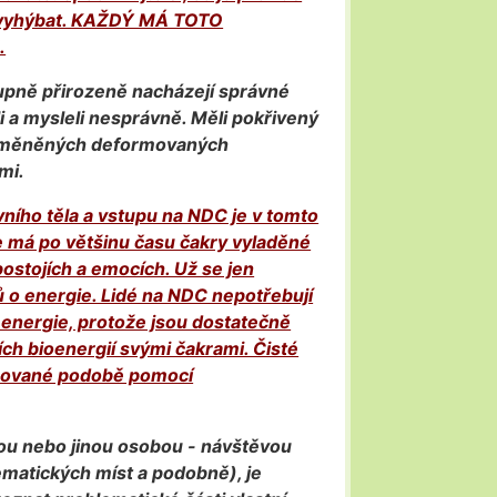
tě vyhýbat. KAŽDÝ MÁ TOTO
.
tupně přirozeně nacházejí správné
ali a mysleli nesprávně. Měli pokřivený
ozměněných deformovaných
mi.
ního těla a vstupu na NDC je v tomto
e má po většinu času čakry vyladěné
 postojích a emocích. Už se jen
o energie. Lidé na NDC nepotřebují
í energie, protože jsou dostatečně
ích bioenergií svými čakrami. Čisté
rmované podobě pomocí
sobou nebo jinou osobou - návštěvou
matických míst a podobně), je