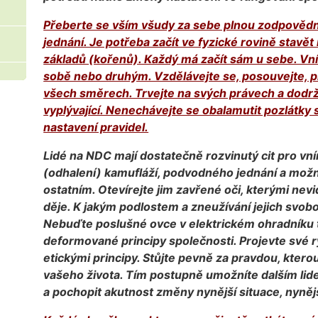
Přeberte se vším všudy za sebe plnou zodpovědn
jednání. Je potřeba začít ve fyzické rovině stavě
základů (kořenů). Každý má začít sám u sebe. Vní
sobě nebo druhým. Vzdělávejte se, posouvejte, pr
všech směrech. Trvejte na svých právech a dodrž
vyplývající. Nenechávejte se obalamutit pozlátky
nastavení pravidel.
Lidé na NDC mají dostatečně rozvinutý cit pro vn
(odhalení) kamufláží, podvodného jednání a možn
ostatním. Otevírejte jim zavřené oči, kterými nevi
děje. K jakým podlostem a zneužívání jejich svobod
Nebuďte poslušné ovce v elektrickém ohradníku 
deformované principy společnosti. Projevte své ryz
etickými principy. Stůjte pevně za pravdou, ktero
vašeho života. Tím postupně umožníte dalším lide
a pochopit akutnost změny nynější situace, nynějš