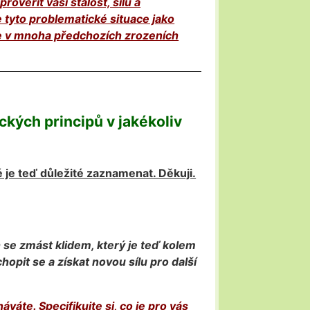
ověřit vaši stálost, sílu a
 tyto problematické situace jako
ste v mnoha předchozích zrozeních
ckých principů v jakékoliv
é je teď důležité zaznamenat. Děkuji.
 se zmást klidem, který je teď kolem
opit se a získat novou sílu pro další
váte. Specifikujte si, co je pro vás