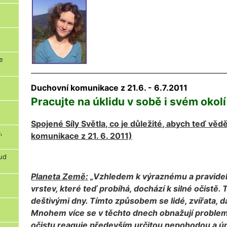
e
Duchovní komunikace z 21.6. - 6.7.2011
Pracujte na úklidu v sobě i svém okolí
Spojené Síly Světla, co je důležité, abych teď vě
,
komunikace z 21. 6. 2011)
kud
Planeta Země:
„Vzhledem k výraznému a pravide
vrstev, které teď probíhá, dochází k silné očistě.
deštivými dny. Tímto způsobem se lidé, zvířata, další
Mnohem více se v těchto dnech obnažují problemat
očistu reaguje především určitou nepohodou a ún