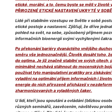
etické, morální, a to, čemu byste se měli v živo
PŘIROZENÉ ETICKÉ NASTAVENÍ UKRYTÉ V SOBĚ
Lidé při stabilním vzestupu ve Světle v sobě pos
etické postoje a nastavení. Zjišťují, že dříve jedn
pohled na svět, na sebe, způsobený příjmem p
informačních bioenergií svými vychýlenými čakra
Po překonání bariéry dvanáctého vnějšího duchov
směru vše jednoznačnější. Člověk dosáhl toho, ž
do optima. Je již značně stabilní ve svých citech,
minimálně nechává stáhnout do mocenských bojů 
používat tyto manipulativní praktiky pro získáván
vyladěni na optimální příjem informačních i životn
energie do nich přirozeně přicházejí v nezdefo
zharmonizovaných a vyladěných čaker.
U lidí, kteří jsou spoutáni a ovládáni (blízkou o
různých seminářů, zasvěcením, návštěvou proble