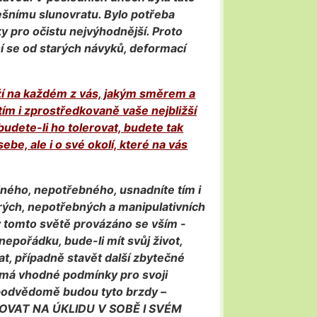
ešnímu slunovratu. Bylo potřeba
y pro očistu nejvýhodnější. Proto
ní se od starých návyků, deformací
ží na každém z vás, jakým směrem a
tím i zprostředkovaně vaše nejbližší
 budete-li ho tolerovat, budete tak
sebe, ale i o své okolí, které na vás
ného, nepotřebného, usnadníte tím i
arých, nepotřebných a manipulativních
v tomto světě provázáno se vším -
 nepořádku, bude-li mít svůj život,
t, případně stavět další zbytečné
emá vhodné podmínky pro svoji
 podvědomě budou tyto brzdy –
ACOVAT NA ÚKLIDU V SOBĚ I SVÉM