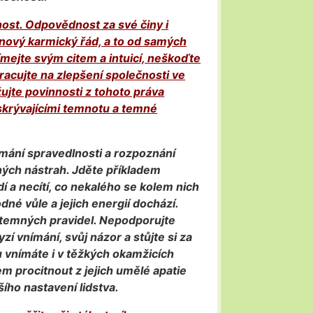
ost. Odpovědnost za své činy i
t nový karmický řád, a to od samých
mejte svým citem a intuicí, neškoďte
acujte na zlepšení společnosti ve
ujte povinnosti z tohoto práva
 skrývajícími temnotu a temné
ímání spravedlnosti a rozpoznání
ých nástrah. Jděte příkladem
dí a necítí, co nekalého se kolem nich
né vůle a jejich energií dochází.
temných pravidel. Nepodporujte
í vnímání, svůj názor a stůjte si za
u vnímáte i v těžkých okamžicích
m procitnout z jejich umělé apatie
ího nastavení lidstva.