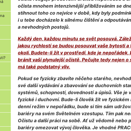
há
očista mnohem intenzivnější přibližováním se dn
stihnout toho co nejvíce v době, kdy byly podmínk
 na
i u tebe docházelo k silnému čištění a odpoutává
a nevhodných postojů.
Každý den, každou minutu se svět posouvá. Zále
jakou rychlostí se budou posouvat vaše bytosti a 
okolí. Budete-li žít v prostředí, kde je nepořádek,
sti?
bránit vaší plynulejší očistě. Pečujte tedy nejen o 
má také podstatný vliv.
Pokud se fyzicky zbavíte něčeho starého, nevhod
své další vydávání a zbavování se duchovních st
systémů, schopností, dovedností a úpisů. Vše je 
fyzické i duchovní. Bude-li člověk žít ve fyzickém
denní režim v nepořádku, bude si tím sám udržova
bariéry na svém Světelném vzestupu. Tím pak n
Očistu a další práci na sobě. Ať už vědomě nebo
bariéry omezovat vývoj člověka. Je vhodné PR