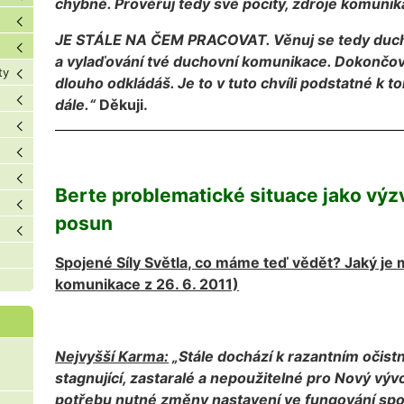
chybně. Prověřuj tedy své pocity, zdroje komunik
JE STÁLE NA ČEM PRACOVAT. Věnuj se tedy duchovn
a vylaďování tvé duchovní komunikace. Dokončov
ty
dlouho odkládáš. Je to v tuto chvíli podstatné k 
dále.“
Děkuji.
Berte problematické situace jako výzvy
posun
Spojené Síly Světla, co máme teď vědět? Jaký je 
komunikace z 26. 6. 2011)
Nejvyšší Karma:
„Stále dochází k razantním očistn
stagnující, zastaralé a nepoužitelné pro Nový vývo
potřebu nutné změny nastavení ve fungování spo