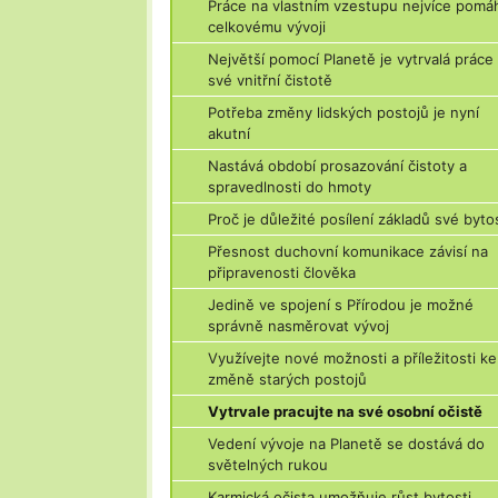
Práce na vlastním vzestupu nejvíce pomá
celkovému vývoji
Největší pomocí Planetě je vytrvalá práce
své vnitřní čistotě
Potřeba změny lidských postojů je nyní
akutní
Nastává období prosazování čistoty a
spravedlnosti do hmoty
Proč je důležité posílení základů své byto
Přesnost duchovní komunikace závisí na
připravenosti člověka
Jedině ve spojení s Přírodou je možné
správně nasměrovat vývoj
Využívejte nové možnosti a příležitosti ke
změně starých postojů
Vytrvale pracujte na své osobní očistě
Vedení vývoje na Planetě se dostává do
světelných rukou
Karmická očista umožňuje růst bytosti,