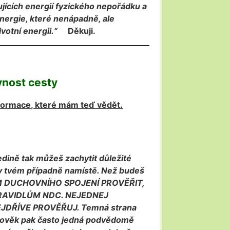
jících energií fyzického nepořádku a
 energie, které nenápadně, ale
votní energii.“
Děkuji.
vnost cesty
informace, které mám teď vědět.
edině tak můžeš zachytit důležité
e v tvém případně namístě. Než budeš
NÍM DUCHOVNÍHO SPOJENÍ PROVĚŘIT,
PRAVIDLŮM NDC. NEJEDNEJ
JDŘÍVE PROVĚŘUJ. Temná strana
Člověk pak často jedná podvědomě