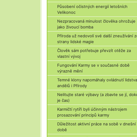
Působení očistných energií letošních
Velikonoc
Nezpracovaná minulost člověka ohrožuje
jako živoucí bomba
Příroda už nedovolí své další zneužívání z
strany lidské magie
Člověk sám potřebuje převzít otěže za
vlastní vývoj
Fungování Karmy se v současné době
výrazně mění
Temné klony napomáhaly ovládnutí lidstva
andělů i Přírody
Nelitujte staré výbavy (a zbavte se jí, do
je čas)
Karmičtí rytíři byli účinným nástrojem
prosazování principů karmy
Důležitost aktivní práce na sobě v dnešní
době