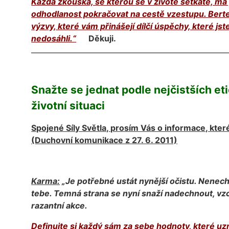
Každá zkouška, se kterou se v životě setkáte, má pr
odhodlanost pokračovat na cestě vzestupu. Berte
výzvy, které vám přinášejí dílčí úspěchy, které j
nedosáhli.“
Děkuji.
Snažte se jednat podle nejčistších eti
životní situaci
Spojené Síly Světla, prosím Vás o informace, kter
(Duchovní komunikace z 27. 6. 2011)
Karma:
„Je potřebné ustát nynější očistu. Nenech
tebe. Temná strana se nyní snaží nadechnout, vzch
razantní akce.
Definujte si každý sám za sebe hodnoty, které uzná