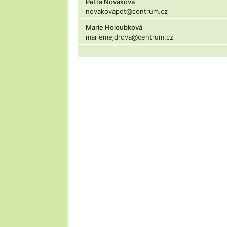
Petra Nováková
novakovapet@centrum.cz
Marie Holoubková
mariemejdrova@centrum.cz