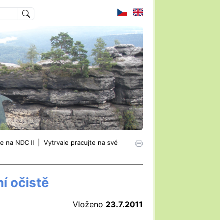
e na NDC II
|
Vytrvale pracujte na své
í očistě
Vloženo
23.7.2011