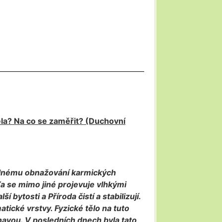
děla? Na co se zaměřit? (Duchovní
lnému obnažování karmických
 Ta se mimo jiné projevuje vlhkými
 bytosti a Příroda čistí a stabilizují.
ické vrstvy. Fyzické tělo na tuto
avou. V posledních dnech byla tato