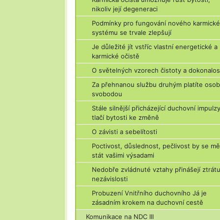
nikoliv její degeneraci
Podmínky pro fungování nového karmick
systému se trvale zlepšují
Je důležité jít vstříc vlastní energetické a
karmické očistě
O světelných vzorech čistoty a dokonalos
Za přehnanou službu druhým platíte osob
svobodou
Stále silnější přicházející duchovní impulz
tlačí bytosti ke změně
O závisti a sebelítosti
Poctivost, důslednost, pečlivost by se mě
stát vašimi výsadami
Nedobře zvládnuté vztahy přinášejí ztrát
nezávislosti
Probuzení Vnitřního duchovního Já je
zásadním krokem na duchovní cestě
Komunikace na NDC III