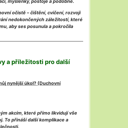
ací, myšlenky, postoje a podobně.
í očistě – čištění, cvičení, rozvoji
ání nedokončených záležitostí, které
tomu, aby ses posunula a pokročila
 a příležitosti pro další
můj nynější úkol? (Duchovní
ým akcím, které přímo likvidují vše
j. To přináší další komplikace a
lečnosti.