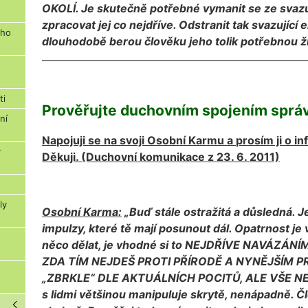
OKOLÍ. Je skutečně potřebné vymanit se ze svazu
zpracovat jej co nejdříve. Odstranit tak svazující
ého
dlouhodobě berou člověku jeho tolik potřebnou ži
ti
Prověřujte duchovním spojením sprá
ní
Napojuji se na svoji Osobní Karmu a prosím ji o 
y
Děkuji. (Duchovní komunikace z 23. 6. 2011)
ly
Osobní Karma:
„Buď stále ostražitá a důsledná. J
impulzy, které tě mají posunout dál. Opatrnost j
u
něco dělat, je vhodné si to NEJDŘÍVE NAVÁZÁ
ZDA TÍM NEJDEŠ PROTI PŘÍRODĚ A NYNĚJŠÍM 
„ZBRKLE“ DLE AKTUÁLNÍCH POCITŮ, ALE VŠE NE
s lidmi většinou manipuluje skrytě, nenápadně. 