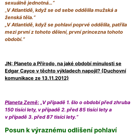
sexuálně jednotná…“
„
V Atlantidě, když se od sebe oddělila mužská a
ženská těla.“
„V Atlantidě, když se pohlaví poprvé oddělila, patřila
mezi první z tohoto dělení, první princezna tohoto
období.“
JN: Planeto a Přírodo, na jaké období minulosti se
Edgar Cayce v těchto výkladech napojil? (Duchovní
komunikace ze 13.11.2012)
Planeta Země:
„V případě 1. šlo o období před zhruba
150 tisíci lety, v případě 2. před 85 tisíci lety a
v případě 3. před 87 tisíci lety.“
Posun k výraznému odlišení pohlaví