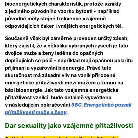
bioenergetických charakteristik, protože vznikly
z jediného původního vzorku bytosti - například
původně měly stejné frekvence vzájemně
odpovídajících čaker i vnějších energetických těl.
Současně však byl záměrně proveden určitý zásah,
který zajistil, že v několika vybraných rysech je tato
dvojice muže a ženy laděna do opačných
doplňujících se pólů - například mají opačnou polaritu
přijímání a vyzařování bioenergie. Právě tato
skutečnost má zásadní vliv na vznik přirozené
energetické přitažlivosti mezi mužem a ženou na
bázi bioenergie. Jak tato vzájemná energetická
přitažlivost vzniká, bude detailně vysvětleno
v následujícím pokračování
56C. Energetické pozadí
přitažlivosti muže a ženy
.
Dar sexuality jako vzájemné přitažlivosti