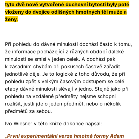
tyto dvě nově vytvořené duchovní bytosti byly poté
vloženy do dvojice odlišných hmotných těl muže a
ženy.
Při pohledu do dávné minulosti dochází často k tomu,
že informace pocházející z různých období daleké
minulosti se smísí v jeden celek. A dochází pak
k zásadním chybám při pokusech časově zařadit
jednotlivé děje. Je to logické z toho důvodu, že při
pohledu zpět s velkým časovým odstupem se celé
etapy dávné minulosti slévají v jedno. Stejně jako při
pohledu na vzdálené předměty nejsme schopni
rozlišit, jestli jde o jeden předmět, nebo o několik
předmětů za sebou.
Ivo Wiesner v této knize dokonce napsal:
„První experimentální verze hmotné formy Adam