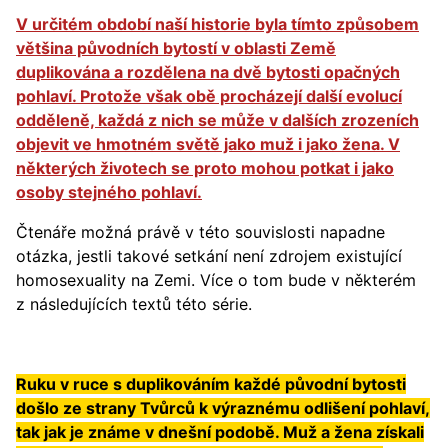
V určitém období naší historie byla tímto způsobem
většina původních bytostí v oblasti Země
duplikována a rozdělena na dvě bytosti opačných
pohlaví. Protože však obě procházejí další evolucí
odděleně, každá z nich se může v dalších zrozeních
objevit ve hmotném světě jako muž i jako žena. V
některých životech se proto mohou potkat i jako
osoby stejného pohlaví.
Čtenáře možná právě v této souvislosti napadne
otázka, jestli takové setkání není zdrojem existující
homosexuality na Zemi. Více o tom bude v některém
z následujících textů této série.
Ruku v ruce s duplikováním každé původní bytosti
došlo ze strany Tvůrců k výraznému odlišení pohlaví,
tak jak je známe v dnešní podobě. Muž a žena získali