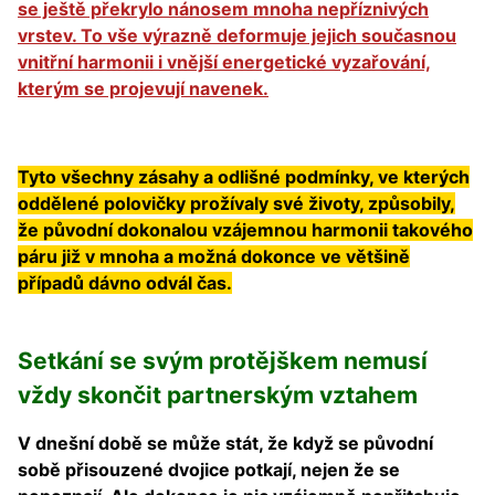
se ještě překrylo nánosem mnoha nepříznivých
vrstev. To vše výrazně deformuje jejich současnou
vnitřní harmonii i vnější energetické vyzařování,
kterým se projevují navenek.
Tyto všechny zásahy a odlišné podmínky, ve kterých
oddělené polovičky prožívaly své životy, způsobily,
že původní dokonalou vzájemnou harmonii takového
páru již v mnoha a možná dokonce ve většině
případů dávno odvál čas.
Setkání se svým protějškem nemusí
vždy skončit partnerským vztahem
V dnešní době se může stát, že když se původní
sobě přisouzené dvojice potkají, nejen že se