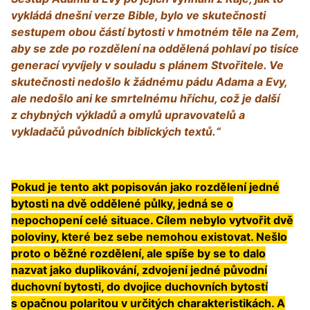
vykládá dnešní verze Bible, bylo ve skutečnosti
sestupem obou částí bytosti v hmotném těle na Zem,
aby se zde po rozdělení na oddělená pohlaví po tisíce
generací vyvíjely v souladu s plánem Stvořitele. Ve
skutečnosti nedošlo k žádnému pádu Adama a Evy,
ale nedošlo ani ke smrtelnému hříchu, což je další
z chybných výkladů a omylů upravovatelů a
vykladačů původních biblických textů.“
Pokud je tento akt popisován jako rozdělení jedné
bytosti na dvě oddělené půlky, jedná se o
nepochopení celé situace. Cílem nebylo vytvořit dvě
poloviny, které bez sebe nemohou existovat. Nešlo
proto o běžné rozdělení, ale spíše by se to dalo
nazvat jako duplikování, zdvojení jedné původní
duchovní bytosti, do dvojice duchovních bytostí
s opačnou polaritou v určitých charakteristikách. A