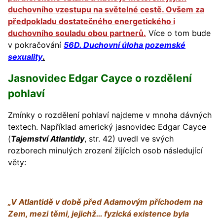
duchovního vzestupu na světelné cestě. Ovšem za
předpokladu dostatečného energetického i
duchovního souladu obou partnerů.
Více o tom bude
v pokračování
56D. Duchovní úloha pozemské
sexuality
.
Jasnovidec Edgar Cayce o rozdělení
pohlaví
Zmínky o rozdělení pohlaví najdeme v mnoha dávných
textech. Například americký jasnovidec Edgar Cayce
(
Tajemství Atlantidy
, str. 42) uvedl ve svých
rozborech minulých zrození žijících osob následující
věty:
„V Atlantidě v době před Adamovým příchodem na
Zem, mezi těmi, jejichž… fyzická existence byla