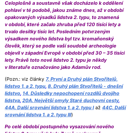
Celoplošně a soustavně však docházelo k oddělení
pohlaví v té podobě, jakou známe dnes, až v období
opakovaných výsadků lidstva 2. typu, to znamená
v období, které začalo zhruba před 120 tisíci lety a
trvalo desítky tisíc let. Posledním potvrzeným
výsadkem nového lidstva byl tzv. kromaňonský
člověk, který se podle vaší soudobé archeologie
objevil v západní Evropě v období před 30 – 35 tisíci
lety. Právě toto nové lidstvo 2. typu je někdy
v literatuře označováno jako Adamův rod.
(Pozn.: viz články
7. První a Druhý plán Stvořitelů,
lidstvo 1. a 2. typu
,
8. Druhý plán Stvořitelů - dnešní
lidstvo
,
14. Důsledky nepochopení rozdílů dvojího
lidstva
,
20A. Největší omyly Staré duchovní cesty
,
44A. Další srovnání lidstva 1. a 2. typu I
až
44C. Další
srovnání lidstva 1. a 2. typu III
)
Po celé období postupného vysazování nového