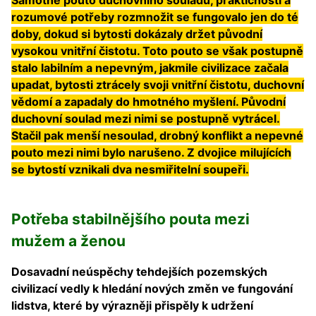
Samotné pouto duchovního souladu, praktičnosti a
rozumové potřeby rozmnožit se fungovalo jen do té
doby, dokud si bytosti dokázaly držet původní
vysokou vnitřní čistotu. Toto pouto se však postupně
stalo labilním a nepevným, jakmile civilizace začala
upadat, bytosti ztrácely svoji vnitřní čistotu, duchovní
vědomí a zapadaly do hmotného myšlení. Původní
duchovní soulad mezi nimi se postupně vytrácel.
Stačil pak menší nesoulad, drobný konflikt a nepevné
pouto mezi nimi bylo narušeno. Z dvojice milujících
se bytostí vznikali dva nesmiřitelní soupeři.
Potřeba stabilnějšího pouta mezi
mužem a ženou
Dosavadní neúspěchy tehdejších pozemských
civilizací vedly k hledání nových změn ve fungování
lidstva, které by výrazněji přispěly k udržení