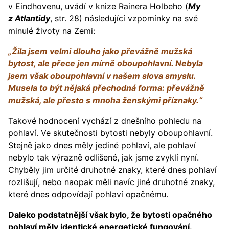
v Eindhovenu, uvádí v knize Rainera Holbeho (
My
z Atlantidy
, str. 28) následující vzpomínky na své
minulé životy na Zemi:
„Žila jsem velmi dlouho jako převážně mužská
bytost, ale přece jen mírně oboupohlavní. Nebyla
jsem však oboupohlavní v našem slova smyslu.
Musela to být nějaká přechodná forma: převážně
mužská, ale přesto s mnoha ženskými příznaky.“
Takové hodnocení vychází z dnešního pohledu na
pohlaví. Ve skutečnosti bytosti nebyly oboupohlavní.
Stejně jako dnes měly jediné pohlaví, ale pohlaví
nebylo tak výrazně odlišené, jak jsme zvyklí nyní.
Chyběly jim určité druhotné znaky, které dnes pohlaví
rozlišují, nebo naopak měli navíc jiné druhotné znaky,
které dnes odpovídají pohlaví opačnému.
Daleko podstatnější však bylo, že bytosti opačného
pohlaví měly identické energetické fungování.