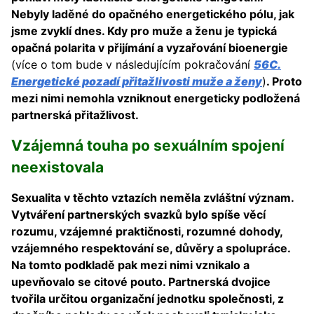
Nebyly laděné do opačného energetického pólu, jak
jsme zvyklí dnes. Kdy pro muže a ženu je typická
opačná polarita v přijímání a vyzařování bioenergie
(více o tom bude v následujícím pokračování
56C.
Energetické pozadí přitažlivosti muže a ženy
)
. Proto
mezi nimi nemohla vzniknout energeticky podložená
partnerská přitažlivost.
Vzájemná touha po sexuálním spojení
neexistovala
Sexualita v těchto vztazích neměla zvláštní význam.
Vytváření partnerských svazků bylo spíše věcí
rozumu, vzájemné praktičnosti, rozumné dohody,
vzájemného respektování se, důvěry a spolupráce.
Na tomto podkladě pak mezi nimi vznikalo a
upevňovalo se citové pouto. Partnerská dvojice
tvořila určitou organizační jednotku společnosti, z