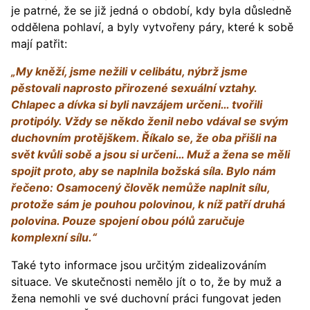
je patrné, že se již jedná o období, kdy byla důsledně
oddělena pohlaví, a byly vytvořeny páry, které k sobě
mají patřit:
„My kněží, jsme nežili v celibátu, nýbrž jsme
pěstovali naprosto přirozené sexuální vztahy.
Chlapec a dívka si byli navzájem určeni… tvořili
protipóly. Vždy se někdo ženil nebo vdával se svým
duchovním protějškem. Říkalo se, že oba přišli na
svět kvůli sobě a jsou si určeni… Muž a žena se měli
spojit proto, aby se naplnila božská síla. Bylo nám
řečeno: Osamocený člověk nemůže naplnit sílu,
protože sám je pouhou polovinou, k níž patří druhá
polovina. Pouze spojení obou pólů zaručuje
komplexní sílu.“
Také tyto informace jsou určitým zidealizováním
situace. Ve skutečnosti nemělo jít o to, že by muž a
žena nemohli ve své duchovní práci fungovat jeden