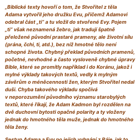
„Biblické texty hovoří o tom, že Stvořitel z těla
Adama vytvořil jeho družku Evu, přičemž Adamovi
odebral část „ti“ a tu vložil do stvořené Evy. Pojem
„ti“ však neznamená žebro, jak tradují špatně
přeložené původní prastaré prameny, ale životní sílu
(prána, čchi, ti, atd.), bez níž hmotné tělo není
schopné života. Chybný překlad původních pramenů,
početné, nevhodné a často vysloveně chybné úpravy
Bible, které se promítly například i do Koránu, jakož i
mylné výklady takových textů, vedly k mylným
závěrům o méněcennosti žen, kterým Stvořitel nedal
duši. Chyba takového výkladu spočívá
v neporozumění původního významu starobylých
textů, které říkají, že Adam Kadmon byl rozdělen na
dvě duchovní bytosti opačné polarity a ty vloženy
jednak do hmotného těla muže, jednak do hmotného
těla ženy.
Sestup Adama a Evy po jejich vyhnání z Ráje, jak to