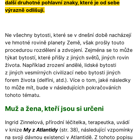
další druhotné pohlavní znaky, které je od sebe
výrazně odlišují.
Ne všechny bytosti, které se v dnešní době nacházejí
ve hmotné rovině planety Země, však prošly touto
procedurou rozdělení a zdvojení. Zejména se to může
týkat bytostí, které přišly z jiných světů, jiných rovin
života. Například zrození andělé, lidské bytosti
z jiných vesmírných civilizací nebo bytosti jiných
forem života (delfíni, atd.). Více o tom, jaké následky
to může mít, bude v následujících pokračováních
tohoto tématu.
Muž a žena, kteří jsou si určeni
Ingrid Zinnelová, přírodní léčitelka, terapeutka, uvádí
v knize
My z Atlantidy
(str. 38), následující vzpomínky
na svoji dávnou existenci v Atlantidě. Z tohoto popisu