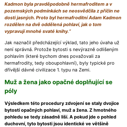
Kadmon byla pravděpodobně hermafroditem a v
pozemských podmínkách se neosvědčila z příčin ne
dosti jasných. Proto byl hermafroditní Adam Kadmon
rozdělen na dvě oddělená pohlaví, jak o tom
vypravují mnohé svaté knihy.“
Jak naznačil předcházející výklad, tato jeho úvaha už
není správná. Protože bytosti s nevýrazně odlišeným
pohlavím (které bychom dnes považovali za
hermafrodity, tedy oboupohlavní), byly typické pro
dřívější dávné civilizace 1. typu na Zemi.
Muž a žena jako opačné doplňující se
póly
Výsledkem této procedury zdvojení se staly dvojice
bytostí opačných pohlaví, muž a žena. Z hmotného
pohledu se tedy zásadně liší. A pokud jde o pohled
duchovní, tyto bytosti jsou identické ve většině