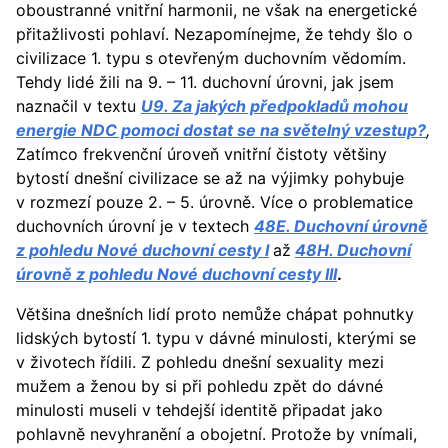
oboustranné vnitřní harmonii, ne však na energetické
přitažlivosti pohlaví. Nezapomínejme, že tehdy šlo o
civilizace 1. typu s otevřeným duchovním vědomím.
Tehdy lidé žili na 9. – 11. duchovní úrovni, jak jsem
naznačil v textu
U9. Za jakých předpokladů mohou
energie NDC pomoci dostat se na světelný vzestup?
,
Zatímco frekvenční úroveň vnitřní čistoty většiny
bytostí dnešní civilizace se až na výjimky pohybuje
v rozmezí pouze 2. – 5. úrovně. Více o problematice
duchovních úrovní je v textech
48E. Duchovní úrovně
z pohledu Nové duchovní cesty I
až
48H. Duchovní
úrovně z pohledu Nové duchovní cesty III
.
Většina dnešních lidí proto nemůže chápat pohnutky
lidských bytostí 1. typu v dávné minulosti, kterými se
v životech řídili. Z pohledu dnešní sexuality mezi
mužem a ženou by si při pohledu zpět do dávné
minulosti museli v tehdejší identitě připadat jako
pohlavně nevyhranění a obojetní. Protože by vnímali,