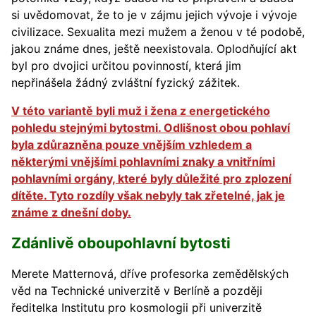
si uvědomovat, že to je v zájmu jejich vývoje i vývoje
civilizace. Sexualita mezi mužem a ženou v té podobě,
jakou známe dnes, ještě neexistovala. Oplodňující akt
byl pro dvojici určitou povinností, která jim
nepřinášela žádný zvláštní fyzický zážitek.
V této variantě byli muž i žena z energetického
pohledu stejnými bytostmi. Odlišnost obou pohlaví
byla zdůrazněna pouze vnějším vzhledem a
některými vnějšími pohlavními znaky a vnitřními
pohlavními orgány, které byly důležité pro zplození
dítěte. Tyto rozdíly však nebyly tak zřetelné, jak je
známe z dnešní doby.
Zdánlivě oboupohlavní bytosti
Merete Matternová, dříve profesorka zemědělských
věd na Technické univerzitě v Berlíně a později
ředitelka Institutu pro kosmologii při univerzitě