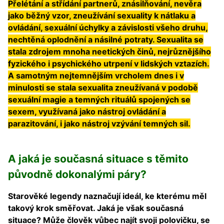
Přelétání a střídání partnerů, znásilňování, nevěra
jako běžný vzor, zneužívání sexuality k nátlaku a
ovládání, sexuální úchylky a závislosti všeho druhu,
nechtěná oplodnění a násilné potraty. Sexualita se
stala zdrojem mnoha neetických činů, nejrůznějšího
fyzického i psychického utrpení v lidských vztazích.
A samotným nejtemnějším vrcholem dnes i v
minulosti se stala sexualita zneužívaná v podobě
sexuální magie a temných rituálů spojených se
sexem, využívaná jako nástroj ovládání a
parazitování, i jako nástroj vzývání temných sil.
A jaká je současná situace s těmito
původně dokonalými páry?
Starověké legendy naznačují ideál, ke kterému měl
takový krok směřovat. Jaká je však současná
situace? Může člověk vůbec najít svoji polovičku, se