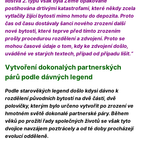
lidstva 2. typu však byla Země opakovaně
postihována drtivými katastrofami, které někdy zcela
vytlačily žijící bytosti mimo hmotu do depozita. Proto
čas od času dostávaly šanci nového zrození další
nové bytosti, které teprve před tímto zrozením
prošly procedurou rozdělení a zdvojení. Proto se
mohou časové údaje o tom, kdy ke zdvojení došlo,
uváděné ve starých textech, případ od případu lišit.“
Vytvoření dokonalých partnerských
párů podle dávných legend
Podle starověkých legend došlo kdysi dávno k
rozdělení původních bytostí na dvě části, dvě
polovičky, kterým bylo určeno vytvořit po zrození ve
hmotném světě dokonalé partnerské páry. Během
věků po prožití řady společných životů se však tyto
dvojice navzájem poztrácely a od té doby procházejí
evolucí odděleně.