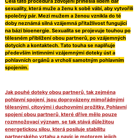
Celá tato procedura zdvojení přinesla lidem dar
sexuality, která muže a ženu k sobě vábí, aby vytvořili
společný pár. Mezi mužem a ženou vznikla do té
doby neznámá silná vzájemná přitažlivost fungující
na bázi bioenergie. Sexualita se projevuje touhou po
tělesném přiblížení obou partnerů, po vzájemných
dotycích a kontaktech. Tato touha se naplňuje
především intimními vzájemnými doteky úst a
pohlavních orgánů a vrcholí samotným pohlavním
spojením.
Jak pouhé doteky obou partnerů, tak zejména
pohlavní spojení, jsou doprovázeny mimořádnými
tělesnými, citovými i duchovními prožitky. Pohlavní
spojení obou partnerů, které dříve mělo pouze
rozmnožovací význam, se tak stává důležitou
energetickou silou, která posiluje stabilitu
partnerského vztahu a navíc je motorem jejich