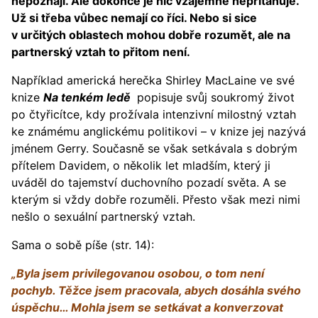
nepoznají. Ale dokonce je nic vzájemně nepřitahuje.
Už si třeba vůbec nemají co říci. Nebo si sice
v určitých oblastech mohou dobře rozumět, ale na
partnerský vztah to přitom není.
Například americká herečka Shirley MacLaine ve své
knize
Na tenkém ledě
popisuje svůj soukromý život
po čtyřicítce, kdy prožívala intenzivní milostný vztah
ke známému anglickému politikovi – v knize jej nazývá
jménem Gerry. Současně se však setkávala s dobrým
přítelem Davidem, o několik let mladším, který ji
uváděl do tajemství duchovního pozadí světa. A se
kterým si vždy dobře rozuměli. Přesto však mezi nimi
nešlo o sexuální partnerský vztah.
Sama o sobě píše (str. 14):
„Byla jsem privilegovanou osobou, o tom není
pochyb. Těžce jsem pracovala, abych dosáhla svého
úspěchu… Mohla jsem se setkávat a konverzovat