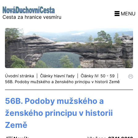
MENU
Cesta za hranice vesmíru
Úvodní stránka
|
Články hlavní řady
|
Články IV: 50 - 59
|
56B. Podoby mužského a ženského principu v historii Země
56B. Podoby mužského a
ženského principu v historii
Země