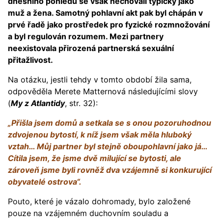
dnešního pohledu se však nechovali typicky jako
muž a žena. Samotný pohlavní akt pak byl chápán v
prvé řadě jako prostředek pro fyzické rozmnožování
a byl regulován rozumem. Mezi partnery
neexistovala přirozená partnerská sexuální
přitažlivost.
Na otázku, jestli tehdy v tomto období žila sama,
odpověděla Merete Matternová následujícími slovy
(
My z Atlantidy
, str. 32):
„Přišla jsem domů a setkala se s onou pozoruhodnou
zdvojenou bytostí, k níž jsem však měla hluboký
vztah… Můj partner byl stejně oboupohlavní jako já…
Cítila jsem, že jsme dvě milující se bytosti, ale
zároveň jsme byli rovněž dva vzájemně si konkurující
obyvatelé ostrova“.
Pouto, které je vázalo dohromady, bylo založené
pouze na vzájemném duchovním souladu a