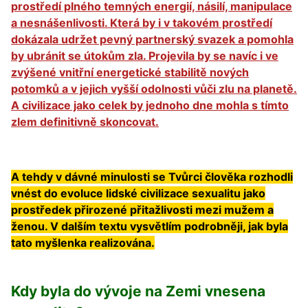
prostředí plného temných energií, násilí, manipulace
a nesnášenlivosti. Která by i v takovém prostředí
dokázala udržet pevný partnerský svazek a pomohla
by ubránit se útokům zla. Projevila by se navíc i ve
zvýšené vnitřní energetické stabilitě nových
potomků a v jejich vyšší odolnosti vůči zlu na planetě.
A civilizace jako celek by jednoho dne mohla s tímto
zlem definitivně skoncovat.
A tehdy v dávné minulosti se Tvůrci člověka rozhodli
vnést do evoluce lidské civilizace sexualitu jako
prostředek přirozené přitažlivosti mezi mužem a
ženou. V dalším textu vysvětlím podrobněji, jak byla
tato myšlenka realizována.
Kdy byla do vývoje na Zemi vnesena