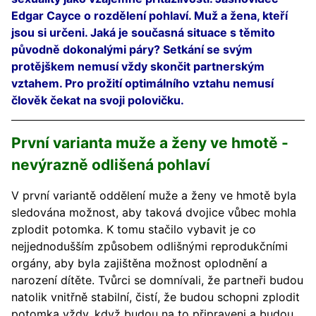
Edgar Cayce o rozdělení pohlaví. Muž a žena, kteří
jsou si určeni. Jaká je současná situace s těmito
původně dokonalými páry? Setkání se svým
protějškem nemusí vždy skončit partnerským
vztahem. Pro prožití optimálního vztahu nemusí
člověk čekat na svoji polovičku.
První varianta muže a ženy ve hmotě -
nevýrazně odlišená pohlaví
V první variantě oddělení muže a ženy ve hmotě byla
sledována možnost, aby taková dvojice vůbec mohla
zplodit potomka. K tomu stačilo vybavit je co
nejjednodušším způsobem odlišnými reprodukčními
orgány, aby byla zajištěna možnost oplodnění a
narození dítěte. Tvůrci se domnívali, že partneři budou
natolik vnitřně stabilní, čistí, že budou schopni zplodit
potomka vždy, když budou na to připraveni a budou