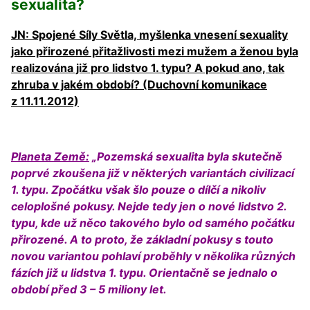
sexualita?
JN: Spojené Síly Světla, myšlenka vnesení sexuality
jako přirozené přitažlivosti mezi mužem a ženou byla
realizována již pro lidstvo 1. typu? A pokud ano, tak
zhruba v jakém období? (Duchovní komunikace
z 11.11.2012)
Planeta Země:
„Pozemská sexualita byla skutečně
poprvé zkoušena již v některých variantách civilizací
1. typu. Zpočátku však šlo pouze o dílčí a nikoliv
celoplošné pokusy. Nejde tedy jen o nové lidstvo 2.
typu, kde už něco takového bylo od samého počátku
přirozené. A to proto, že základní pokusy s touto
novou variantou pohlaví proběhly v několika různých
fázích již u lidstva 1. typu. Orientačně se jednalo o
období před 3 – 5 miliony let.