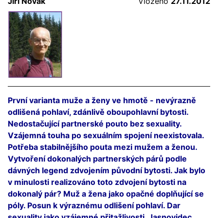
Jiří Novák
Vloženo
27.11.2012
První varianta muže a ženy ve hmotě - nevýrazně
odlišená pohlaví, zdánlivě oboupohlavní bytosti.
Nedostačující partnerské pouto bez sexuality.
Vzájemná touha po sexuálním spojení neexistovala.
Potřeba stabilnějšího pouta mezi mužem a ženou.
Vytvoření dokonalých partnerských párů podle
dávných legend zdvojením původní bytosti. Jak bylo
v minulosti realizováno toto zdvojení bytosti na
dokonalý pár? Muž a žena jako opačné doplňující se
póly. Posun k výraznému odlišení pohlaví. Dar
sexuality jako vzájemné přitažlivosti. Jasnovidec