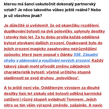
kterou má šanci uskutečnit dokonalý partnerský
vztah? Je něco takového vůbec ještě reálné? Nebo
je už všechno jinak?
Je důležité si uvědomit, že od okamžiku rozdělení,
duplikování bytosti na dvě polovičky, uplynuly desítky
i stovky tisíc let. Za tu dobu prošla každá oddělená
bytost stovkami dalších zrození. Opakovaně bylo do
jejích zrození magicky zasahováno nejrůznějšími
způsoby, které jsem popsal v článku
55E. Zásadní
chyby v plánování a využívání nových zrození
.
Každý
takový zásah mohl přivodit změnu základních
charakteristik bytosti, včetně určitého stupně
sladěnosti se svojí druhou „polovičkou“.
A to ještě není vše. Odděleným vývojem za dlouhé
desítky tisíc let získaly obě bytosti odlišná karmická
zatížení i různý stupeň ovládnutí Temnem. Jejich
nitro se tím vším výrazně změnilo, zašpinilo. A navíc