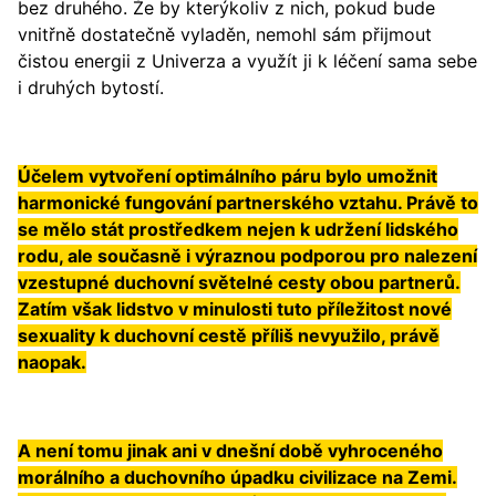
bez druhého. Že by kterýkoliv z nich, pokud bude
vnitřně dostatečně vyladěn, nemohl sám přijmout
čistou energii z Univerza a využít ji k léčení sama sebe
i druhých bytostí.
Účelem vytvoření optimálního páru bylo umožnit
harmonické fungování partnerského vztahu. Právě to
se mělo stát prostředkem nejen k udržení lidského
rodu, ale současně i výraznou podporou pro nalezení
vzestupné duchovní světelné cesty obou partnerů.
Zatím však lidstvo v minulosti tuto příležitost nové
sexuality k duchovní cestě příliš nevyužilo, právě
naopak.
A není tomu jinak ani v dnešní době vyhroceného
morálního a duchovního úpadku civilizace na Zemi.