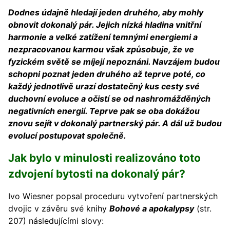
Dodnes údajně hledají jeden druhého, aby mohly
obnovit dokonalý pár. Jejich nízká hladina vnitřní
harmonie a velké zatížení temnými energiemi a
nezpracovanou karmou však způsobuje, že ve
fyzickém světě se míjejí nepoznáni. Navzájem budou
schopni poznat jeden druhého až teprve poté, co
každý jednotlivě urazí dostatečný kus cesty své
duchovní evoluce a očistí se od nashromážděných
negativních energií. Teprve pak se oba dokážou
znovu sejít v dokonalý partnerský pár. A dál už budou
evolucí postupovat společně.
Jak bylo v minulosti realizováno toto
zdvojení bytosti na dokonalý pár?
Ivo Wiesner popsal proceduru vytvoření partnerských
dvojic v závěru své knihy
Bohové a apokalypsy
(str.
207) následujícími slovy: