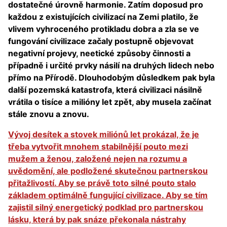
dostatečné úrovně harmonie. Zatím doposud pro
každou z existujících civilizací na Zemi platilo, že
vlivem vyhroceného protikladu dobra a zla se ve
fungování civilizace začaly postupně objevovat
negativní projevy, neetické způsoby činnosti a
případně i určité prvky násilí na druhých lidech nebo
přímo na Přírodě. Dlouhodobým důsledkem pak byla
další pozemská katastrofa, která civilizaci násilně
vrátila o tisíce a milióny let zpět, aby musela začínat
stále znovu a znovu.
Vývoj desítek a stovek miliónů let prokázal, že je
třeba vytvořit mnohem stabilnější pouto mezi
mužem a ženou, založené nejen na rozumu a
uvědomění, ale podložené skutečnou partnerskou
přitažlivostí. Aby se právě toto silné pouto stalo
základem optimálně fungující civilizace. Aby se tím
zajistil silný energetický podklad pro partnerskou
lásku, která by pak snáze překonala nástrahy